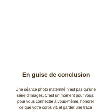
perfection
La grossesse est brute, puissante et sublime. 
Venez comme vous êtes, avec vos formes, 
vos émotions, votre beauté unique. Ce que 
l’on cherche, ce n’est pas une image parfaite, 
mais un souvenir sincère.
En guise de conclusion
Une séance photo maternité n’est pas qu’une 
série d’images. C’est un moment pour vous, 
pour vous connecter à vous-même, honorer 
ce que votre corps vit, et garder une trace 