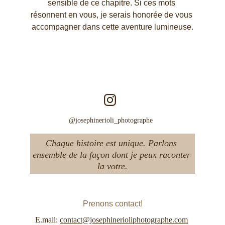
sensible de ce chapitre. Si ces mots 
résonnent en vous, je serais honorée de vous 
accompagner dans cette aventure lumineuse.
Émotion
Authenticité
Poésie    
@josephinerioli_photographe  
Chaque histoire est unique. Parlons 
ensemble de la façon dont je peux raconter 
la votre.
Prenons contact!
E.mail: 
contact@josephinerioliphotographe.com