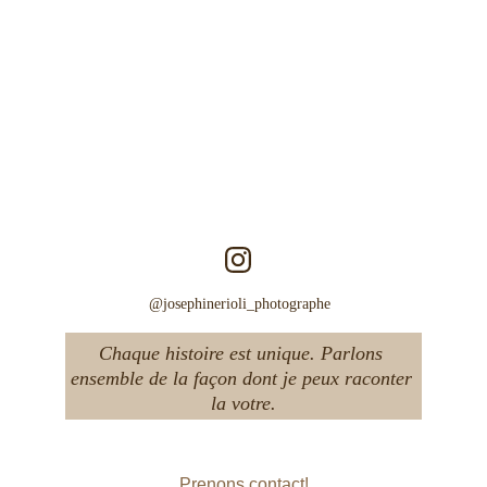
Émotion
Authenticité
Poésie    
@josephinerioli_photographe  
Chaque histoire est unique. Parlons 
ensemble de la façon dont je peux raconter 
la votre.
Prenons contact!